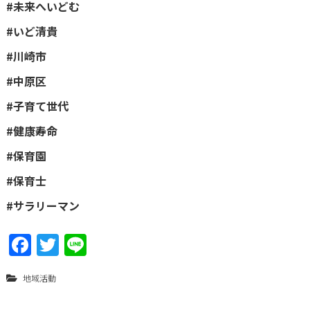
#未来へいどむ
#いど清貴
#川崎市
#中原区
#子育て世代
#健康寿命
#保育園
#保育士
#サラリーマン
F
T
Li
a
w
n
地域活動
ce
itt
e