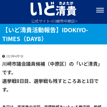
コ
ン
テ
ン
公式サイト<川崎市中原区>
ツ
【いど清貴活動報告】IDOKIYO-
へ
ス
TIMES（DAY8）
キ
ッ
プ
2023年4月7日
川崎市議会議員候補（中原区）の「いど清貴」
です。
選挙戦8日目、選挙戦も残すところあと1日で
す。
本日は、街宣車の巡回、武蔵新城あいも～る商店街、新城