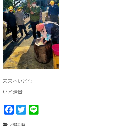
未来へいどむ
いど清貴
F
T
Li
a
w
n
地域活動
ce
itt
e