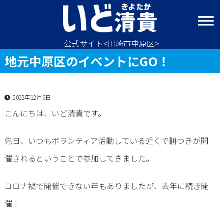
コ
ン
テ
ン
公式サイト<川崎市中原区>
ツ
地元中原区のイベントにGO！
へ
ス
キ
2022年12月6日
ッ
プ
こんにちは、いど清貴です。
先日、いつもボランティア活動している近くで餅つきが開
催されるということで参加してきました。
コロナ禍で開催できない年もありましたが、去年に続き開
催！