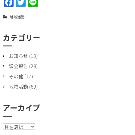
F
T
Li
a
w
n
地域活動
ce
itt
e
b
er
カテゴリー
o
o
お知らせ
(13)
k
議会報告
(28)
その他
(17)
地域活動
(69)
アーカイブ
ア
ー