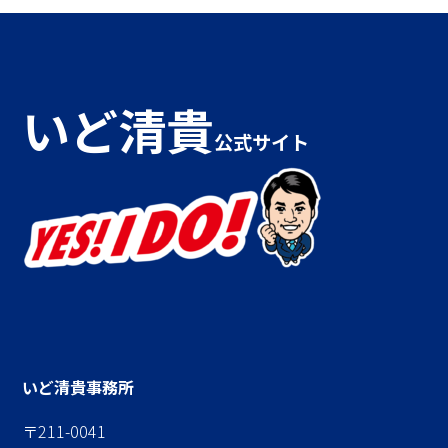
カ
イ
ブ
いど清貴
公式サイト
いど清貴事務所
〒211-0041