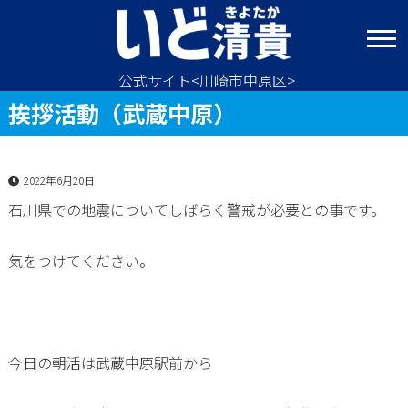
コ
ン
テ
ン
公式サイト<川崎市中原区>
ツ
挨拶活動（武蔵中原）
へ
ス
キ
2022年6月20日
ッ
プ
石川県での地震についてしばらく警戒が必要との事です。
気をつけてください。
今日の朝活は武蔵中原駅前から