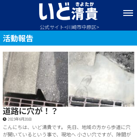
コ
ン
テ
ン
公式サイト<川崎市中原区>
ツ
活動報告
へ
ス
キ
活
ッ
プ
動
報
告
道路に穴が！？
2023年6月28日
こんにちは、いど清貴です。 先日、地域の方から歩道に穴
が開いているという事で、現地へ 小さい穴ですが、隙間が