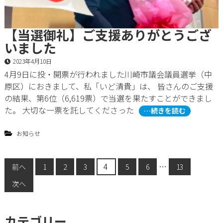
【当選御礼】ご支援ありがとうござ
いました
2023年4月10日
4月9日に投・開票が行われました川崎市議会議員選挙（中
原区）におきまして、私「いど清貴」は、 皆さんのご支援
の結果、第6位（6,619票）で当選を果たすことができまし
た。 大切な一票を託してくださった
…続きを読む
お知らせ
投
4
…
前へ
1
2
3
5
6
13
次へ
稿
の
カテゴリー