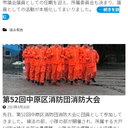
市議会議員としての任期を迎え、所属委員会も決まり、議
員としての活動が本格化してまいりました。
…続きを読
む
議会報告
第52回中原区消防団消防大会
2023年6月18日
先日、第52回中原区消防団消防大会に団員として参加して
きました。 操法の部、小隊の部が開催され、所属する大戸