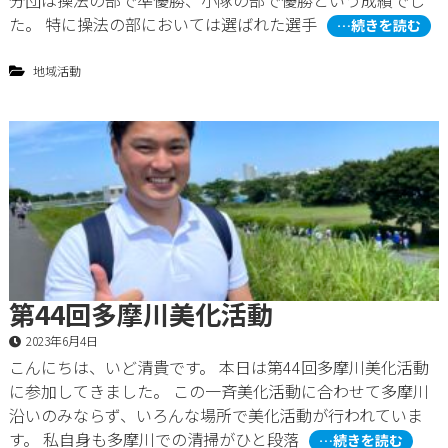
分団は操法の部で準優勝、小隊の部で優勝という成績でし
た。 特に操法の部においては選ばれた選手
…続きを読む
地域活動
第44回多摩川美化活動
2023年6月4日
こんにちは、いど清貴です。 本日は第44回多摩川美化活動
に参加してきました。 この一斉美化活動に合わせて多摩川
沿いのみならず、いろんな場所で美化活動が行われていま
す。 私自身も多摩川での清掃がひと段落
…続きを読む